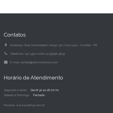
Contatos
Endereço:
Rua Comendador Araújo, 510 Conj 1404 - Curitiba - PR
Telefones:
(41) 3322-2060 ou 99796-4834
E-mail:
contato@otorrinoclinica.com
Horário de Atendimento
Segunda a Sexta
Das 8:30 as 18:00 hs
Sábado e Domingo
Fechado
Parceria:
www.auditiva.com.br